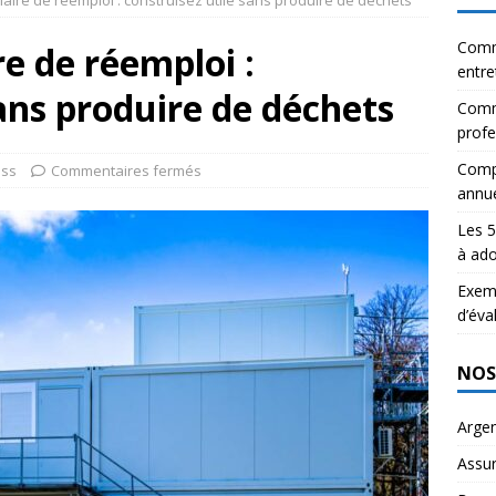
aire de réemploi : construisez utile sans produire de déchets
Comm
e de réemploi :
entre
sans produire de déchets
Comme
profe
Compa
ess
Commentaires fermés
annue
Les 5
à ado
Exemp
d’éva
NOS
Arge
Assu