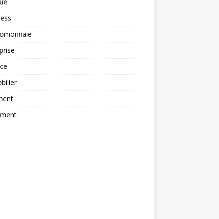
ue
ness
tomonnaie
prise
nce
ilier
ment
ement