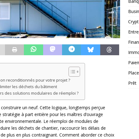
Banq
Busi
Cryp
Entre
Fina
Immob
Paie
Plac
n reconditionnés pour votre projet ?
Prêt
 limiter les déchets du bâtiment
vers des solutions modulaires de réemploi ?
n construire un neuf. Cette logique, longtemps perçue
atégie à part entière pour les maîtres d’ouvrage
nte environnementale. Le réemploi de modules de
duire les déchets de chantier, raccourcir les délais de
e de plus en plus contraignant. Comment aborder ce choix