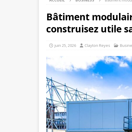
ACCUEIL
BUSINESS
Bâtiment modul
Bâtiment modulair
construisez utile 
juin 25, 2026
Clayton Reyes
Busin