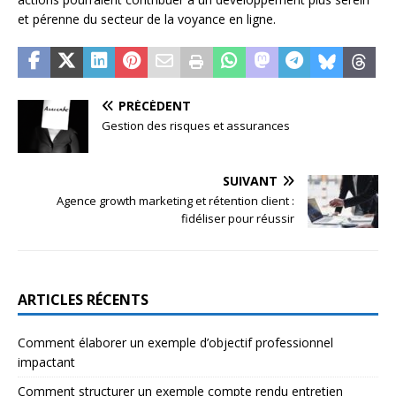
et pérenne du secteur de la voyance en ligne.
PRÉCÉDENT
Gestion des risques et assurances
SUIVANT
Agence growth marketing et rétention client :
fidéliser pour réussir
ARTICLES RÉCENTS
Comment élaborer un exemple d’objectif professionnel
impactant
Comment structurer un exemple compte rendu entretien