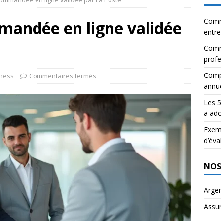
ecommandée en ligne validée par La Poste
Comm
mandée en ligne validée
entre
Comme
profe
Compa
ness
Commentaires fermés
annue
Les 5
à ado
Exemp
d’éva
NOS
Arge
Assu