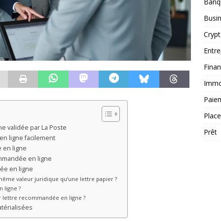
Banq
Busi
Cryp
Entre
Fina
Immob
Paie
Plac
e validée par La Poste
Prêt
n ligne facilement
 en ligne
commandée en ligne
ée en ligne
même valeur juridique qu’une lettre papier ?
 ligne ?
 lettre recommandée en ligne ?
térialisées