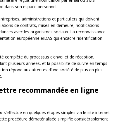
stinataire reçoit une notification par email ou SMS
end dans son espace personnel.
treprises, administrations et particuliers qui doivent
iations de contrats, mises en demeure, notifications
ondances avec les organismes sociaux. La reconnaissance
entation européenne eIDAS qui encadre l’identification
ité complète du processus d’envoi et de réception,
t plusieurs années, et la possibilité de suivre en temps
ation répond aux attentes d’une société de plus en plus
t.
ettre recommandée en ligne
ne
s’effectue en quelques étapes simples via le site internet
Cette procédure dématérialisée simplifie considérablement