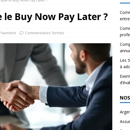
e que le Buy Now Pay Later ?
Comm
e le Buy Now Pay Later ?
entre
Comme
Paiement
Commentaires fermés
profe
Compa
annue
Les 5
à ado
Exemp
d’éva
NOS
Arge
Assu