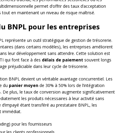
ltidimensionnelle permet d’offrir des taux d’acceptation
 tout en maintenant un niveau de risque maîtrisé.
u BNPL pour les entreprises
PL représente un outil stratégique de gestion de trésorerie.
ntaires (dans certains modèles), les entreprises améliorent
dans leur développement sans attendre. Cette solution est
TI qui font face à des
délais de paiement
souvent longs
age préjudiciable dans leur cycle de trésorerie.
tion BNPL devient un véritable avantage concurrentiel. Les
ne du
panier moyen
de 30% à 50% lors de l’intégration
. De plus, le taux de conversion augmente significativement
iatement les produits nécessaires à leur activité sans
e d’impayé étant transféré au prestataire BNPL, les
t immédiat.
ing) pour les fournisseurs
ur les clients professionnels