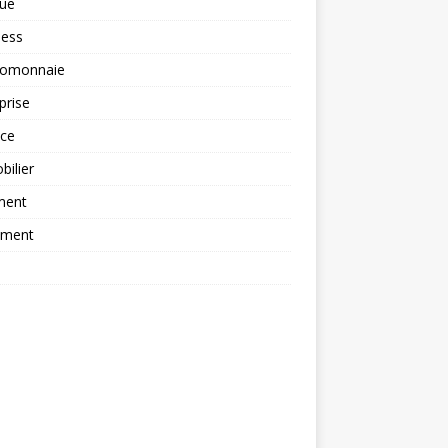
ue
ness
tomonnaie
prise
nce
ilier
ment
ement