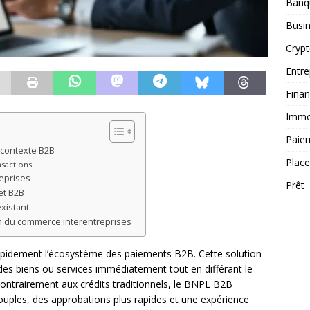
Banq
Busi
Cryp
Entre
Fina
Immob
Paie
contexte B2B
Plac
nsactions
eprises
Prêt
et B2B
xistant
n du commerce interentreprises
pidement l’écosystème des paiements B2B. Cette solution
 des biens ou services immédiatement tout en différant le
ontrairement aux crédits traditionnels, le BNPL B2B
uples, des approbations plus rapides et une expérience