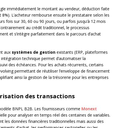
 règle immédiatement le montant au vendeur, déduction faite
8%). L’acheteur rembourse ensuite le prestataire selon les
rs fois sur 30, 60 ou 90 jours, ou parfois jusqu’à 12 mois
ontrairement au crédit traditionnel, le processus
ent et s’intègre parfaitement dans le parcours d’achat
nt aux
systèmes de gestion
existants (ERP, plateformes
intégration technique permet d’automatiser la
 suivi des échéances. Pour les achats récurrents, certains
evolving permettant de réutiliser l’enveloppe de financement
fiant ainsi la gestion de la trésorerie pour les entreprises
urisation des transactions
du modèle BNPL B2B. Les fournisseurs comme
Monext
icielle pour analyser en temps réel des centaines de variables.
 les données financières traditionnelles mais aussi des
ements d’achat, les performances sectorielles ou les