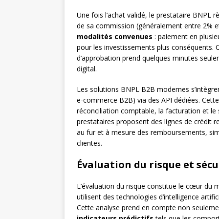
Une fois l’achat validé, le prestataire BNPL
de sa commission (généralement entre 2% et 
modalités convenues
: paiement en plusieu
pour les investissements plus conséquents. C
d’approbation prend quelques minutes seulem
digital.
Les solutions BNPL B2B modernes s’intègre
e-commerce B2B) via des API dédiées. Cette 
réconciliation comptable, la facturation et le
prestataires proposent des lignes de crédit r
au fur et à mesure des remboursements, simpli
clientes.
Évaluation du risque et séc
L’évaluation du risque constitue le cœur 
utilisent des technologies d’intelligence artif
Cette analyse prend en compte non seulement
indicateurs prédictifs
tels que les comport