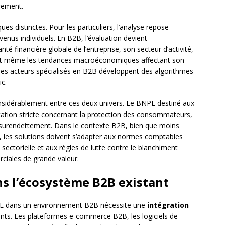
vrement.
ues distinctes. Pour les particuliers, l’analyse repose
evenus individuels. En B2B, l’évaluation devient
é financière globale de l’entreprise, son secteur d’activité,
 et même les tendances macroéconomiques affectant son
les acteurs spécialisés en B2B développent des algorithmes
ic.
nsidérablement entre ces deux univers. Le BNPL destiné aux
tion stricte concernant la protection des consommateurs,
u surendettement. Dans le contexte B2B, bien que moins
, les solutions doivent s’adapter aux normes comptables
sectorielle et aux règles de lutte contre le blanchiment
ciales de grande valeur.
s l’écosystème B2B existant
NPL dans un environnement B2B nécessite une
intégration
nts. Les plateformes e-commerce B2B, les logiciels de