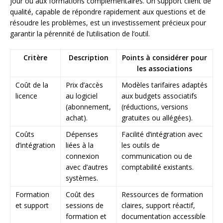
jour ou aux formations complémentaires. Un support client de
qualité, capable de répondre rapidement aux questions et de
résoudre les problèmes, est un investissement précieux pour
garantir la pérennité de l’utilisation de l’outil.
Critère
Description
Points à considérer pour
les associations
Coût de la
Prix d’accès
Modèles tarifaires adaptés
licence
au logiciel
aux budgets associatifs
(abonnement,
(réductions, versions
achat).
gratuites ou allégées).
Coûts
Dépenses
Facilité d’intégration avec
d’intégration
liées à la
les outils de
connexion
communication ou de
avec d’autres
comptabilité existants.
systèmes.
Formation
Coût des
Ressources de formation
et support
sessions de
claires, support réactif,
formation et
documentation accessible