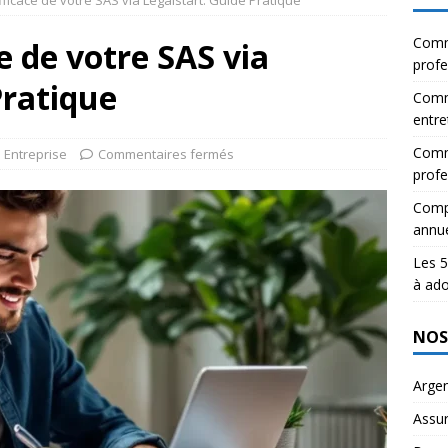
icace de votre SAS via Legalstart: Guide Pratique
Comme
 de votre SAS via
profe
Pratique
Comm
entre
Comme
Entreprise
Commentaires fermés
profe
Compa
annue
Les 5
à ado
NOS
Arge
Assu