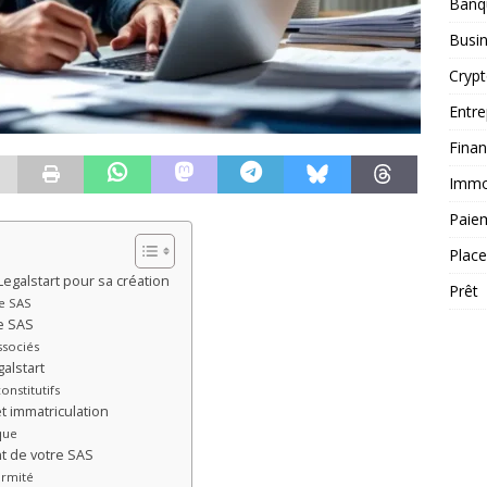
Banq
Busi
Cryp
Entre
Fina
Immob
Paie
Plac
Legalstart pour sa création
Prêt
re SAS
re SAS
ssociés
alstart
onstitutifs
t immatriculation
que
t de votre SAS
ormité