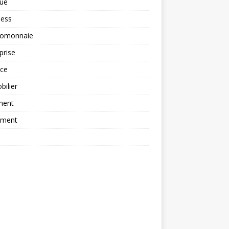
ue
ness
tomonnaie
prise
nce
ilier
ment
ement