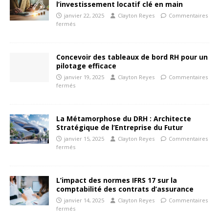
l’investissement locatif clé en main
janvier 22, 2025
Clayton Reyes
Commentaires
fermés
Concevoir des tableaux de bord RH pour un
pilotage efficace
janvier 19, 2025
Clayton Reyes
Commentaires
fermés
La Métamorphose du DRH : Architecte
Stratégique de l’Entreprise du Futur
janvier 15, 2025
Clayton Reyes
Commentaires
fermés
L’impact des normes IFRS 17 sur la
comptabilité des contrats d’assurance
janvier 14, 2025
Clayton Reyes
Commentaires
fermés