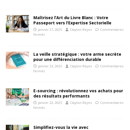
Maîtrisez l’Art du Livre Blanc : Votre
Passeport vers l’Expertise Sectorielle
janvier 27, 2025
Clayton Reyes
Commentaires
fermés
La veille stratégique : votre arme secrète
pour une différenciation durable
janvier 23, 2025
Clayton Reyes
Commentaires
fermés
E-sourcing : révolutionnez vos achats pour
des résultats performants
janvier 22, 2025
Clayton Reyes
Commentaires
fermés
Simplifiez-vous la vie avec