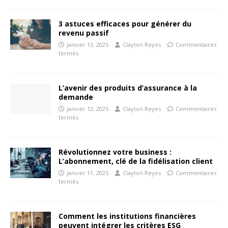
3 astuces efficaces pour générer du
revenu passif
janvier 13, 2025
Clayton Reyes
Commentaires
fermés
L’avenir des produits d’assurance à la
demande
janvier 12, 2025
Clayton Reyes
Commentaires
fermés
Révolutionnez votre business :
L’abonnement, clé de la fidélisation client
janvier 11, 2025
Clayton Reyes
Commentaires
fermés
Comment les institutions financières
peuvent intégrer les critères ESG