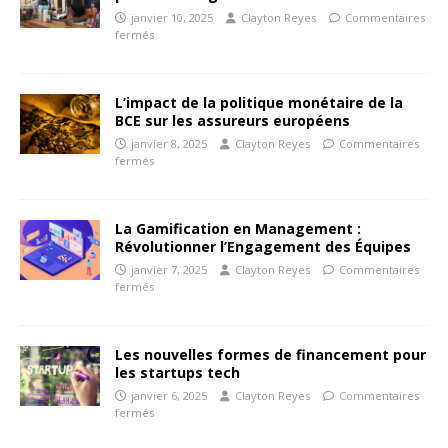
janvier 10, 2025
Clayton Reyes
Commentaires
fermés
L’impact de la politique monétaire de la
BCE sur les assureurs européens
janvier 8, 2025
Clayton Reyes
Commentaires
fermés
La Gamification en Management :
Révolutionner l’Engagement des Équipes
janvier 7, 2025
Clayton Reyes
Commentaires
fermés
Les nouvelles formes de financement pour
les startups tech
janvier 6, 2025
Clayton Reyes
Commentaires
fermés